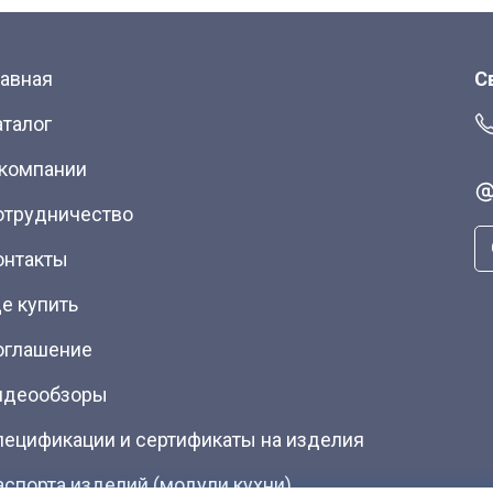
лавная
С
аталог
 компании
отрудничество
онтакты
е купить
оглашение
идеообзоры
пецификации и сертификаты на изделия
аспорта изделий (модули кухни)