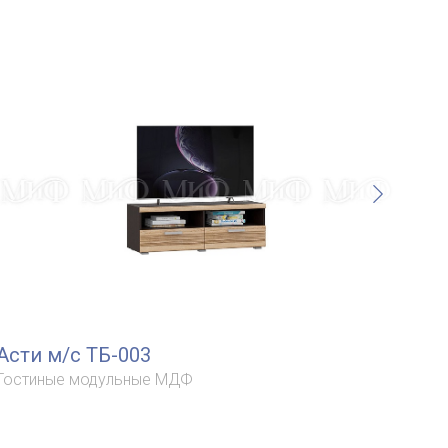
Асти м/с ТБ-003
Аст
Гостиные модульные МДФ
Гос