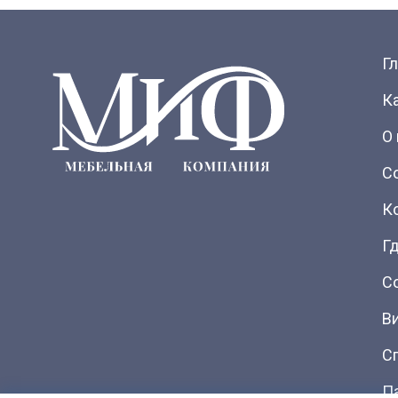
Г
К
О
С
К
Гд
С
В
С
П