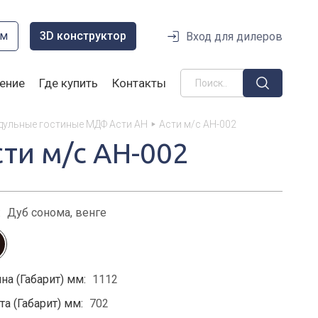
ом
3D конструктор
Вход для дилеров
ение
Где купить
Контакты
ульные гостиные МДФ Асти АН
Асти м/с АН-002
сти м/с АН-002
:
Дуб сонома, венге
на (Габарит) мм:
1112
а (Габарит) мм:
702