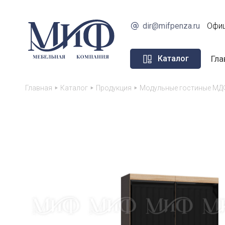
dir@mifpenza.ru
Офиц
Гла
Каталог
Главная
Каталог
Продукция
Модульные гостиные МД