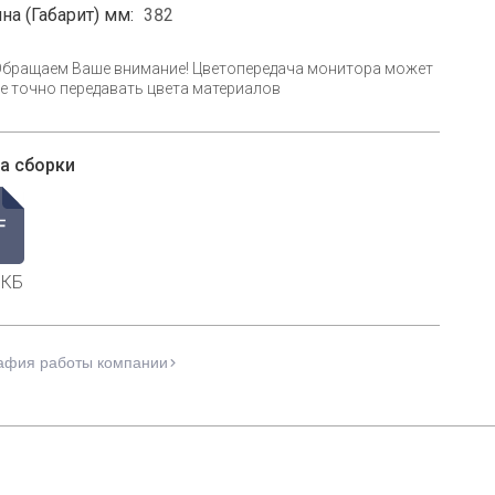
на (Габарит) мм:
382
Обращаем Ваше внимание! Цветопередача монитора может
е точно передавать цвета материалов
а сборки
 КБ
афия работы компании