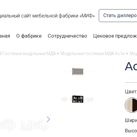
Стать диллер
иальный сайт мебельной фабрики «МИФ»
вная
О фабрике
Сотрудничество
Ценовое предлож
Ф Гостиные модульные МДФ
Модульные гостиные МДФ Асти
Мод
А
Цвет
Шири
Высот