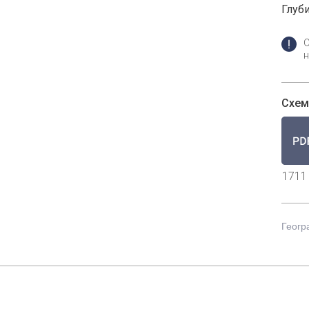
Глуби
н
Схем
1711
Геогр