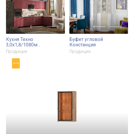
ШВ1Д-П600/900
ШВ1Д-П600
Продукция
Продукция
NEW
Кухня Техно
Буфет угловой
3,0х1,8/1080м
Констанция
Компоновка №8
Продукция
Продукция
NEW