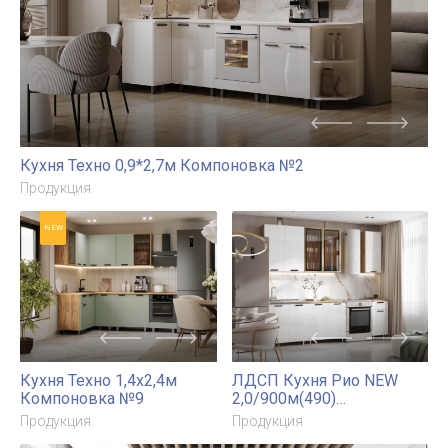
NEW
Этот сайт
использует файлы cookies
для
сбора и хранения данных. Продолжая
использовать этот сайт, Вы даете согласие
на работу с этими файлами. Вы всегда
Кухня Техно 0,9*2,7м Компоновка №2
можете отключить файлы cookies в
Продукция
настройках Вашего браузера.
NEW
Принять