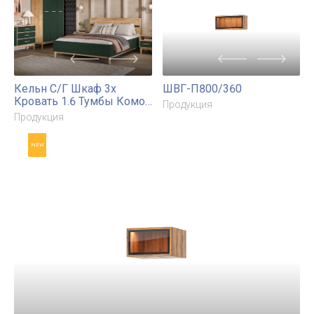
Шкаф-купе Тринити 3 (1,35 м)
Продукция
NEW
NEW
Кельн С/Г Шкаф 3х
ШВГ-П800/360
Кровать 1.6 Тумбы Комод
Продукция
1+3 (1200)
Продукция
NEW