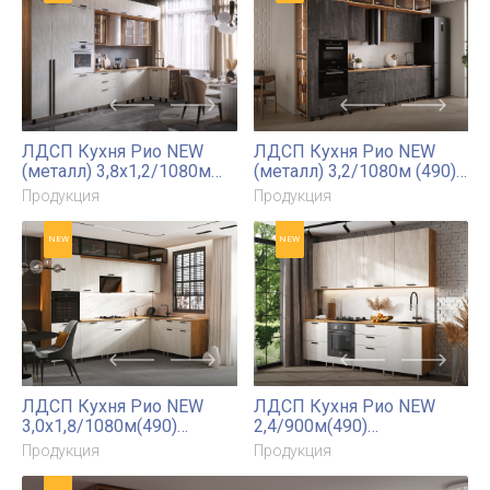
Буфет 2-х створчатый
ШПВ-П400
Констанция
Продукция
Продукция
NEW
NEW
ЛДСП Кухня Рио NEW
ЛДСП Кухня Рио NEW
(металл) 3,8х1,2/1080м
(металл) 3,2/1080м (490)
(490) Компоновка №7
Компоновка №7
Продукция
Продукция
NEW
NEW