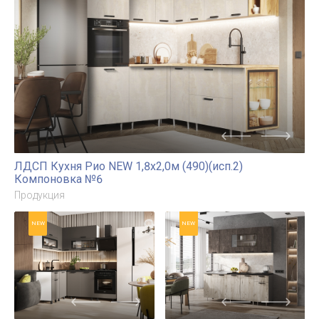
2,8х1,6м (490)
Продукция
Компоновка №1
Продукция
NEW
ЛДСП Кухня Рио NEW 1,8х2,0м (490)(исп.2)
Компоновка №6
Продукция