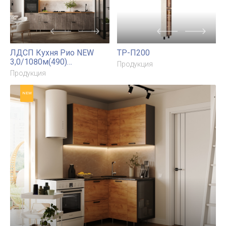
ЛДСП Кухня Рио NEW (металл) 3,2/1260м (490)
Компоновка №7
Продукция
NEW
NEW
Напишите нам
ЛДСП Кухня Рио NEW
ТР-П200
3,0/1080м(490)
Продукция
Компоновка №3
Продукция
NEW