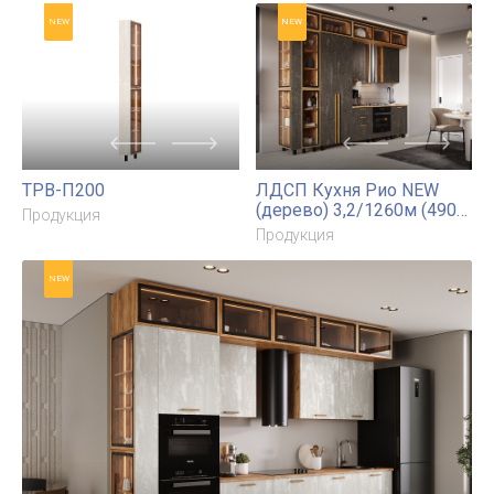
ЛДСП Кухня Рио NEW (дерево) 3,8х1,2/1080м (490)
Компоновка №7
Продукция
NEW
NEW
ТРВ-П200
ЛДСП Кухня Рио NEW
(дерево) 3,2/1260м (490)
Продукция
Компоновка №7
Продукция
NEW