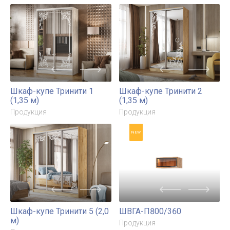
Норд Шкаф 4-х ств.(1600)
Норд Шкаф 4-х/3-х/2-х
(золото)+Пенал
ств. с зеркалами
угловой(золото)+Шкаф 3-
Продукция
Продукция
х ств.(1200)
(золото)+Антресоль к
шкафу(1600)+Антресоль
к пеналу
угловому+Антресоль к
шкафу(1200)
Шкаф-купе Тринити 1
Шкаф-купе Тринити 2
(1,35 м)
(1,35 м)
Продукция
Продукция
NEW