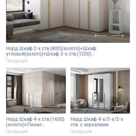
пеналу угловому
к пеналу
угловому+Антресоль к
шкафу(1200)
Норд Шкаф 2-х ств.(800)(золото)+Шкаф
угловой(золото)+Шкаф 3-х ств.(1200)
(золото)+Антресоль к шкафу(800)+Антресоль
Продукция
угловая+Антресоль к шкафу(1200)