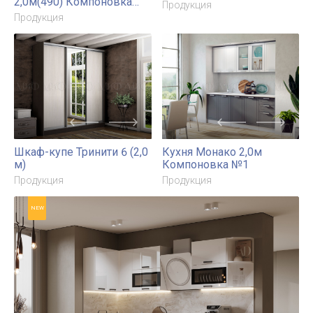
ЛДСП Кухня Рио NEW
Буфет Милано
2,0м(490) Компоновка
Продукция
№1
Продукция
Шкаф-купе Тринити 6 (2,0
Кухня Монако 2,0м
м)
Компоновка №1
Продукция
Продукция