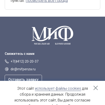
пунктах.
Посмотреть все города
Липецк
Мурманск
Орел
Петрозаводск
Саранск
Старый Оскол
Сыктывкар
Тверь
Якутск
Свяжитесь с нами
+7(8412) 20-20-37
dir@mifpenza.ru
Оставить заявку
Этот сайт
использует файлы cookies
для
Наш адрес
сбора и хранения данных. Продолжая
г. Пенза, ул. Аустрина, 139а
использовать этот сайт, Вы даете согласие