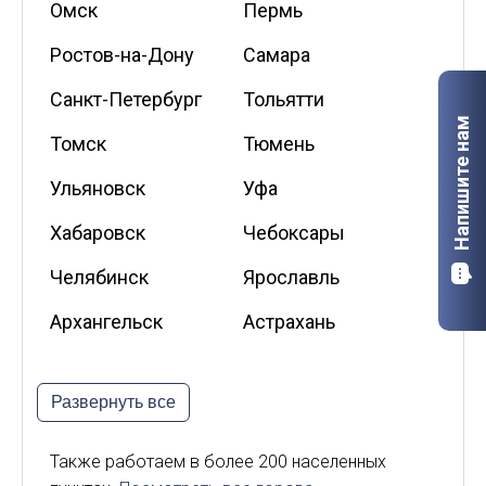
Омск
Пермь
Ростов-на-Дону
Самара
Санкт-Петербург
Тольятти
Напишите нам
Томск
Тюмень
Ульяновск
Уфа
Хабаровск
Чебоксары
Челябинск
Ярославль
Архангельск
Астрахань
Белгород
Владикавказ
Развернуть все
Калининград
Калуга
Киров
Курск
Также работаем в более 200 населенных