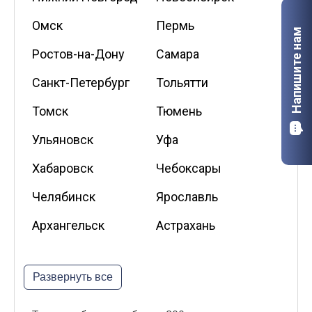
Омск
Пермь
Напишите нам
Ростов-на-Дону
Самара
Санкт-Петербург
Тольятти
Томск
Тюмень
Ульяновск
Уфа
Хабаровск
Чебоксары
Челябинск
Ярославль
Архангельск
Астрахань
Белгород
Владикавказ
Развернуть все
Калининград
Калуга
Киров
Курск