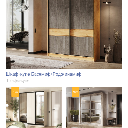
Шкаф-купе Басямиф/Роджинамиф
Шкафы-купе
NEW
NEW