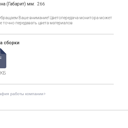
на (Габарит) мм:
266
Обращаем Ваше внимание! Цветопередача монитора может
е точно передавать цвета материалов
а сборки
 КБ
афия работы компании