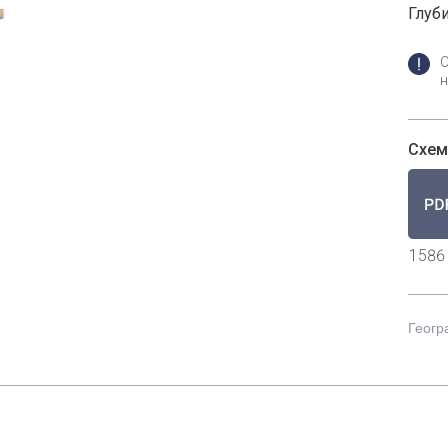
Глуби
н
Схем
1586
Геогр