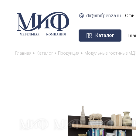
dir@mifpenza.ru
Офиц
Гла
Каталог
Главная
Каталог
Продукция
Модульные гостиные МД