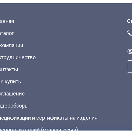
лавная
С
аталог
 компании
отрудничество
онтакты
е купить
оглашение
идеообзоры
пецификации и сертификаты на изделия
аспорта изделий (модули кухни)