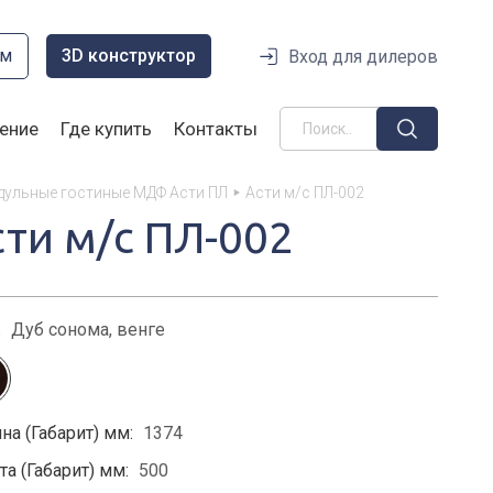
ом
3D конструктор
Вход для дилеров
ение
Где купить
Контакты
ульные гостиные МДФ Асти ПЛ
Асти м/с ПЛ-002
сти м/с ПЛ-002
:
Дуб сонома, венге
на (Габарит) мм:
1374
а (Габарит) мм:
500