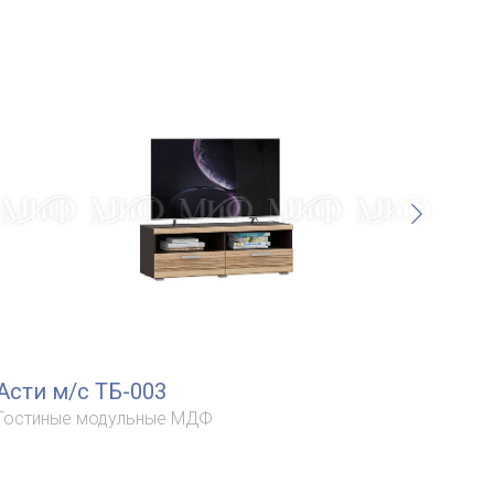
Асти м/с ТБ-003
Аст
Гостиные модульные МДФ
Гос