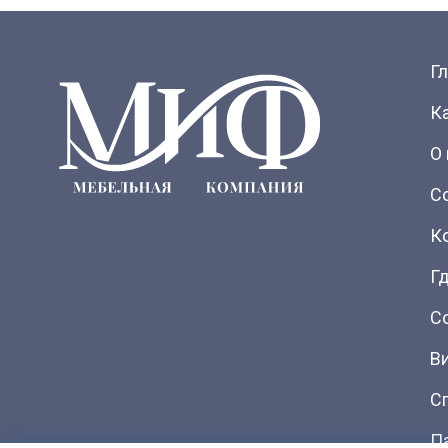
Г
К
О
С
К
Гд
С
В
С
П