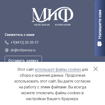
Напишите нам
Свяжитесь с нами
+7(8412) 20-20-37
dir@mifpenza.ru
Оставить заявку
Этот сайт
использует файлы cookies
для
Наш адрес
сбора и хранения данных. Продолжая
г. Пенза, ул. Аустрина, 139а
использовать этот сайт, Вы даете согласие
на работу с этими файлами. Вы всегда
пн-пт - с 9.00-18.00
сб, вс - выходной
можете отключить файлы cookies в
настройках Вашего браузера.
© 2004 - 2026. МиФ Корпусная мебель Все права защищены