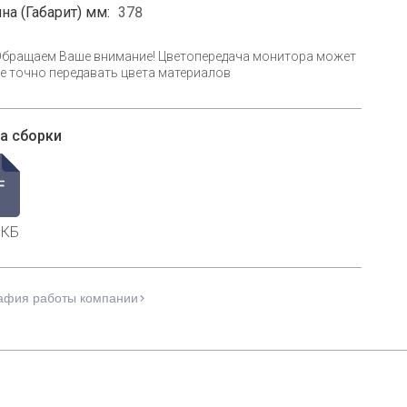
на (Габарит) мм:
378
Обращаем Ваше внимание! Цветопередача монитора может
е точно передавать цвета материалов
а сборки
 КБ
афия работы компании