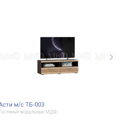
Асти м/с ТБ-003
Аст
Гостиные модульные МДФ
Гос