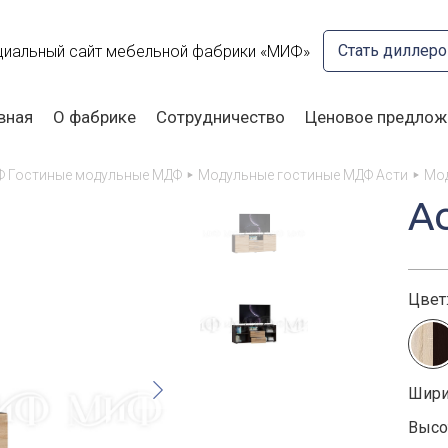
Стать диллер
иальный сайт мебельной фабрики «МИФ»
вная
О фабрике
Сотрудничество
Ценовое предлож
Ф Гостиные модульные МДФ
Модульные гостиные МДФ Асти
Мод
А
Цвет
Шири
Высот