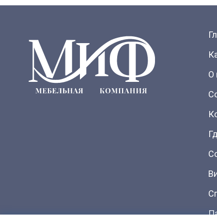
Г
К
О
С
К
Гд
С
В
С
П