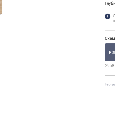
Глуби
н
Схем
2958
Геогр