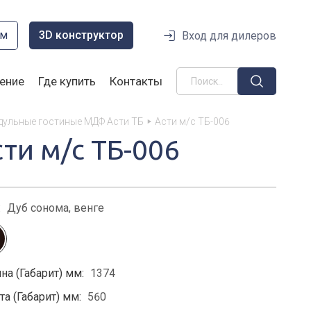
ом
3D конструктор
Вход для дилеров
ение
Где купить
Контакты
ульные гостиные МДФ Асти ТБ
Асти м/с ТБ-006
сти м/с ТБ-006
:
Дуб сонома, венге
на (Габарит) мм:
1374
а (Габарит) мм:
560