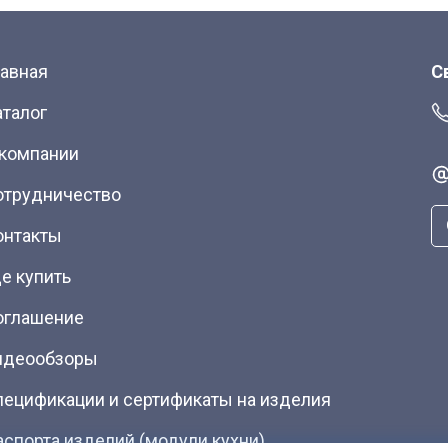
лавная
С
аталог
 компании
отрудничество
онтакты
е купить
оглашение
идеообзоры
пецификации и сертификаты на изделия
аспорта изделий (модули кухни)