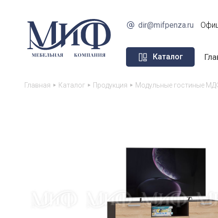
dir@mifpenza.ru
Офиц
Гла
Каталог
Главная
Каталог
Продукция
Модульные гостиные МД