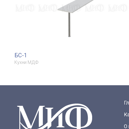
БС-1
Кухни МДФ
Г
К
О