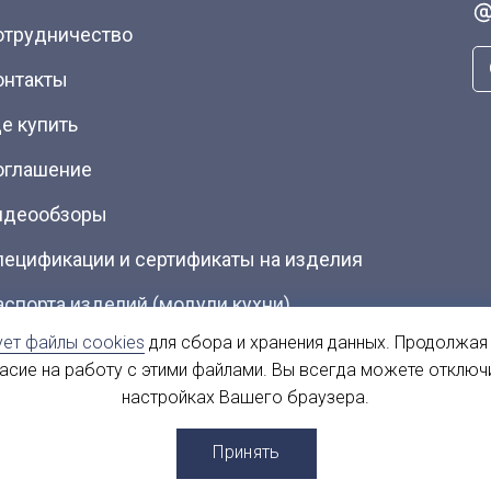
отрудничество
онтакты
е купить
оглашение
идеообзоры
пецификации и сертификаты на изделия
аспорта изделий (модули кухни)
ует файлы cookies
для сбора и хранения данных. Продолжая
талоги (Скачать PDF)
ласие на работу с этими файлами. Вы всегда можете отключ
настройках Вашего браузера.
ы
Принять