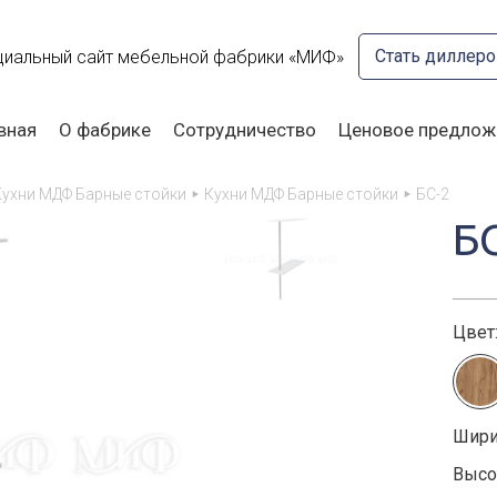
Стать диллер
иальный сайт мебельной фабрики «МИФ»
вная
О фабрике
Сотрудничество
Ценовое предлож
Кухни МДФ Барные стойки
Кухни МДФ Барные стойки
БС-2
Б
Цвет
Шири
Высот