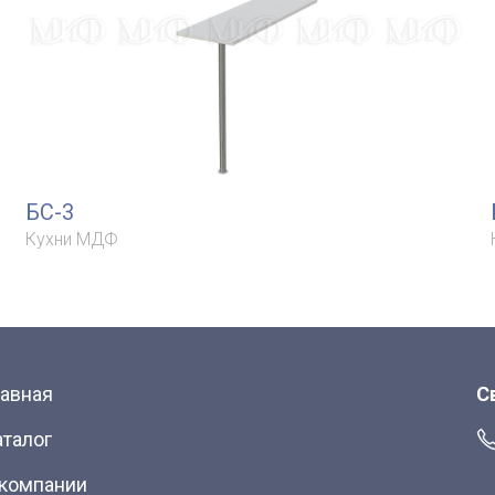
БС-3
Кухни МДФ
лавная
С
аталог
 компании