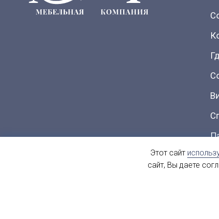
С
К
Гд
С
В
С
П
Этот сайт
использ
Ка
сайт, Вы даете сог
© 2004 - 2026. МиФ Корпусная мебель Все права защищен