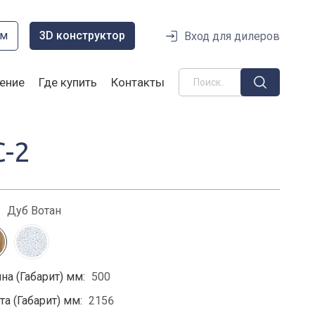
ом
3D конструктор
Вход для дилеров
ение
Где купить
Контакты
С-2
:
Дуб Вотан
на (Габарит) мм:
500
а (Габарит) мм:
2156