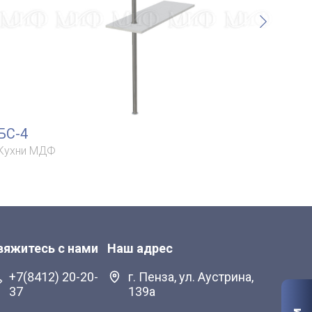
БС-4
БС
Кухни МДФ
Кух
вяжитесь с нами
Наш адрес
+7(8412) 20-20-
г. Пенза, ул. Аустрина,
37
139а