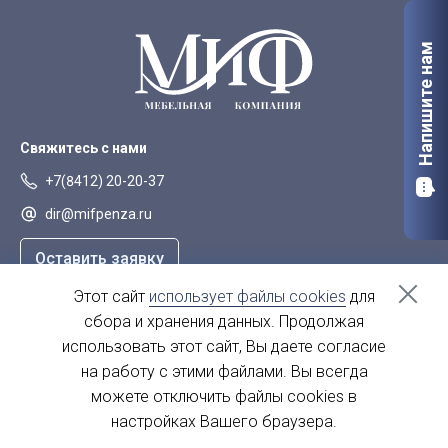
Напишите нам
Свяжитесь с нами
+7(8412) 20-20-37
dir@mifpenza.ru
Оставить заявку
Этот сайт
использует файлы cookies
для
Наш адрес
сбора и хранения данных. Продолжая
г. Пенза, ул. Аустрина, 139а
использовать этот сайт, Вы даете согласие
на работу с этими файлами. Вы всегда
пн-пт - с 9.00-18.00
сб, вс - выходной
можете отключить файлы cookies в
настройках Вашего браузера.
© 2004 - 2026. МиФ Корпусная мебель Все права защищены