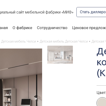
Стать диллер
иальный сайт мебельной фабрики «МИФ»
вная
О фабрике
Сотрудничество
Ценовое предлож
Детская мебель Челси
Детская мебель Детская Челси
Детская 
Д
к
(
Цвет