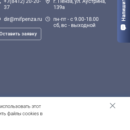
Напишите нам
+7(8412) 20-20-
г. Пенза, ул. Аустрина,
37
139а
dir@mifpenza.ru
пн-пт - с 9.00-18.00
сб, вс - выходной
Оставить заявку
 использовать этот
ить файлы cookies в
Создание сайта
— Пенза-Онлайн