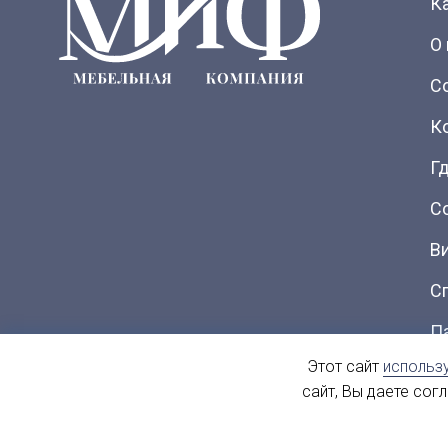
К
О
С
К
Гд
С
В
С
П
Этот сайт
использ
Ка
сайт, Вы даете сог
© 2004 - 2026. МиФ Корпусная мебель Все права защищен