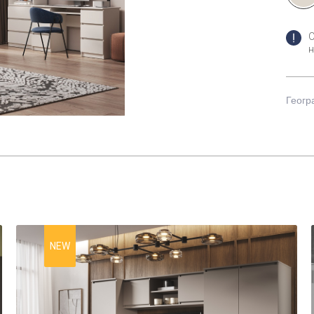
н
Геогр
NEW