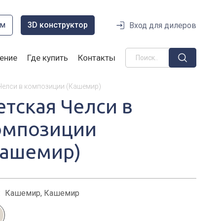
ом
3D конструктор
Вход для дилеров
ение
Где купить
Контакты
Челси в композиции (Кашемир)
етская Челси в
омпозиции
Кашемир)
:
Кашемир, Кашемир