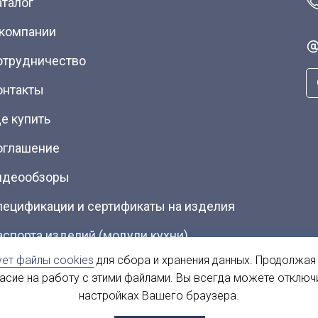
аталог
 компании
отрудничество
онтакты
е купить
оглашение
идеообзоры
пецификации и сертификаты на изделия
аспорта изделий (модули кухни)
ует файлы cookies
для сбора и хранения данных. Продолжая
талоги (Скачать PDF)
ласие на работу с этими файлами. Вы всегда можете отключ
настройках Вашего браузера.
ы