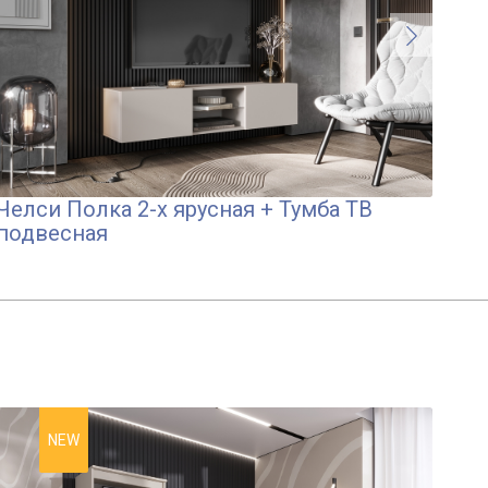
Челси Полка 2-х ярусная + Тумба ТВ
Че
подвесная
ко
от
NEW