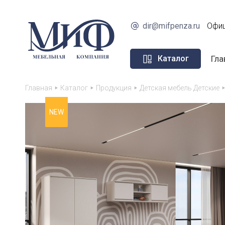
dir@mifpenza.ru
Офиц
Гла
Каталог
Главная
Каталог
Продукция
Детская мебель Детские
NEW