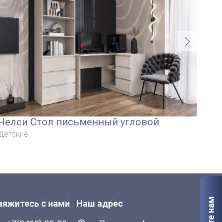
Челси Стол письменный угловой
Че
Детские
Дет
вяжитесь с нами
Наш адрес