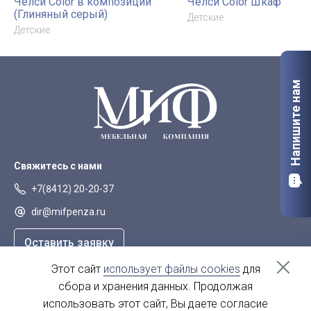
Челси Color в композиции
Челси Color Шкаф
(Глиняный серый)
Детские
Детские
Напишите нам
Свяжитесь с нами
+7(8412) 20-20-37
dir@mifpenza.ru
Оставить заявку
Этот сайт
использует файлы cookies
для
Наш адрес
сбора и хранения данных. Продолжая
г. Пенза, ул. Аустрина, 139а
использовать этот сайт, Вы даете согласие