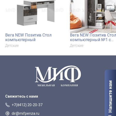
Вега NEW Позитив Стол
Вега NEW Позитив Сто
компьютерный
компьютерный №1 с
фотопечатью
Детские
Детские
Напишите нам
Свяжитесь с нами
+7(8412) 20-20-37
dir@mifpenza.ru