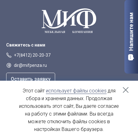
Напишите нам
Свяжитесь с нами
+7(8412) 20-20-37
dir@mifpenza.ru
Оставить заявку
Этот сайт
использует файлы cookies
для
Наш адрес
сбора и хранения данных. Продолжая
г. Пенза, ул. Аустрина, 139а
использовать этот сайт, Вы даете согласие
на работу с этими файлами. Вы всегда
пн-пт - с 9.00-18.00
сб, вс - выходной
можете отключить файлы cookies в
настройках Вашего браузера.
© 2004 - 2026. МиФ Корпусная мебель Все права защищены