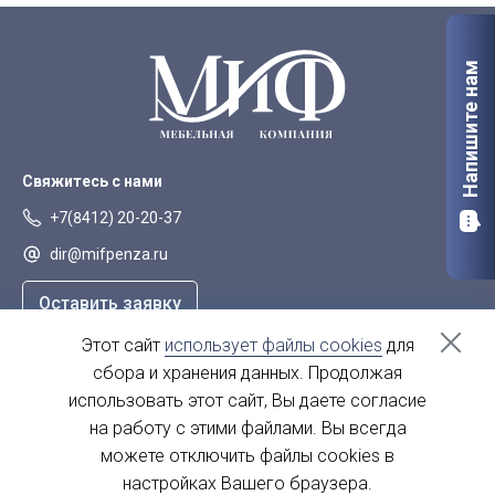
Напишите нам
Свяжитесь с нами
+7(8412) 20-20-37
dir@mifpenza.ru
Оставить заявку
Этот сайт
использует файлы cookies
для
Наш адрес
сбора и хранения данных. Продолжая
г. Пенза, ул. Аустрина, 139а
использовать этот сайт, Вы даете согласие
на работу с этими файлами. Вы всегда
пн-пт - с 9.00-18.00
сб, вс - выходной
можете отключить файлы cookies в
настройках Вашего браузера.