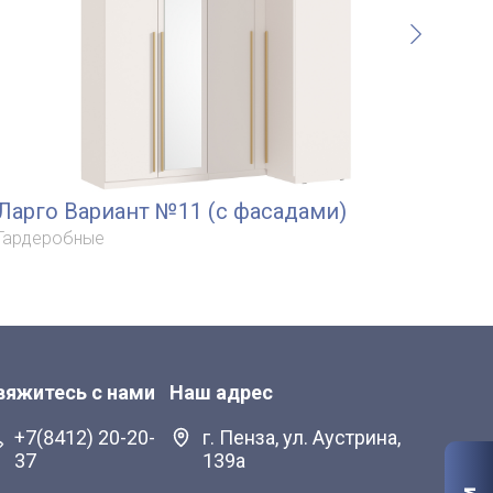
Ларго Вариант №11 (с фасадами)
Ла
Гардеробные
Гар
вяжитесь с нами
Наш адрес
+7(8412) 20-20-
г. Пенза, ул. Аустрина,
37
139а