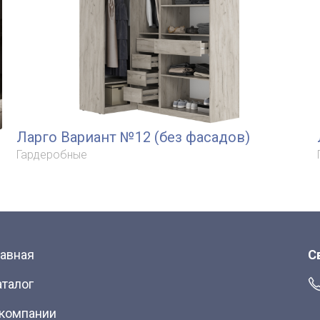
Ларго Вариант №12 (без фасадов)
Гардеробные
лавная
С
аталог
 компании