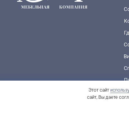
С
К
Гд
С
В
С
П
Этот сайт
использ
Ка
сайт, Вы даете сог
© 2004 - 2026. МиФ Корпусная мебель Все права защищен