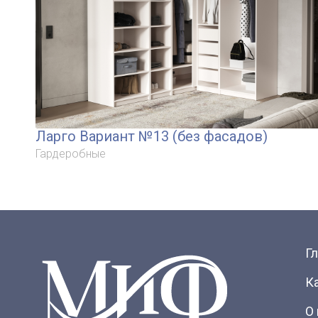
Ларго Вариант №13 (без фасадов)
Гардеробные
Г
К
О