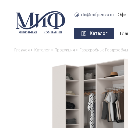
dir@mifpenza.ru
Офиц
Гла
Каталог
Главная
Каталог
Продукция
Гардеробные Гардеробны