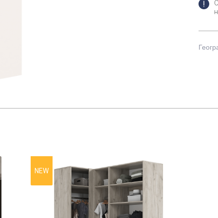
н
Геогр
NEW