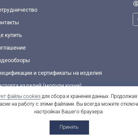
отрудничество
онтакты
е купить
оглашение
идеообзоры
пецификации и сертификаты на изделия
аспорта изделий (модули кухни)
ует файлы cookies
для сбора и хранения данных. Продолжая
талоги (Скачать PDF)
ласие на работу с этими файлами. Вы всегда можете отключ
настройках Вашего браузера.
ы
Принять