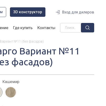
ом
3D конструктор
Вход для дилеров
ение
Где купить
Контакты
 Вариант №11 (без фасадов)
арго Вариант №11
без фасадов)
:
Кашемир