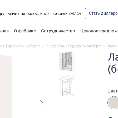
Стать диллер
иальный сайт мебельной фабрики «МИФ»
вная
О фабрике
Сотрудничество
Ценовое предлож
е
Гардеробные Ларго
Гардеробные Гардеробная Ларго
Ларго
Л
(
Цвет