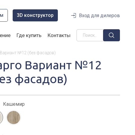
ом
3D конструктор
Вход для дилеров
ение
Где купить
Контакты
 Вариант №12 (без фасадов)
арго Вариант №12
без фасадов)
:
Кашемир