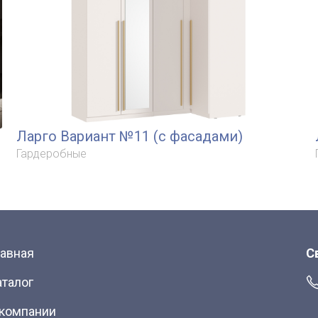
Ларго Вариант №11 (с фасадами)
Гардеробные
лавная
С
аталог
 компании