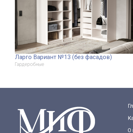
Ларго Вариант №13 (без фасадов)
Гардеробные
Г
К
О