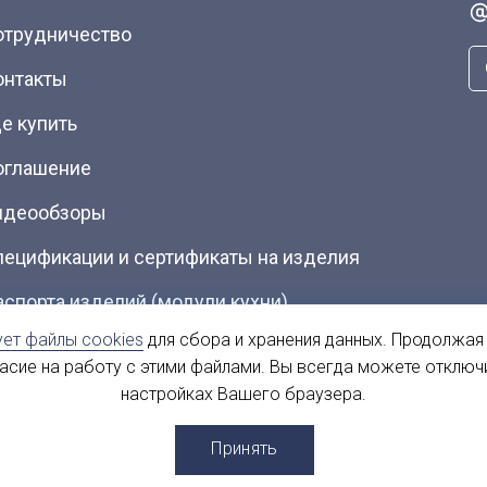
отрудничество
онтакты
е купить
оглашение
идеообзоры
пецификации и сертификаты на изделия
аспорта изделий (модули кухни)
ует файлы cookies
для сбора и хранения данных. Продолжая
талоги (Скачать PDF)
ласие на работу с этими файлами. Вы всегда можете отключ
настройках Вашего браузера.
ы
Принять