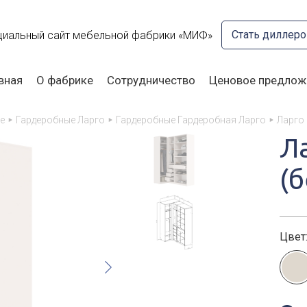
Стать диллер
иальный сайт мебельной фабрики «МИФ»
вная
О фабрике
Сотрудничество
Ценовое предлож
е
Гардеробные Ларго
Гардеробные Гардеробная Ларго
Ларго
Л
(
Цвет