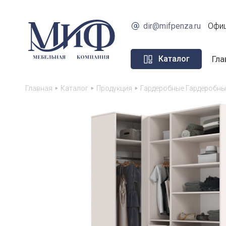
dir@mifpenza.ru
Офиц
Гла
Каталог
Главная
Каталог
Продукция
Гардеробные Гардеробны