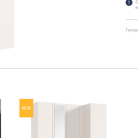
н
Геогр
NEW