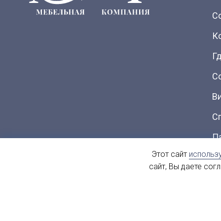
С
К
Гд
С
В
С
П
Этот сайт
использ
Ка
сайт, Вы даете сог
© 2004 - 2026. МиФ Корпусная мебель Все права защищен