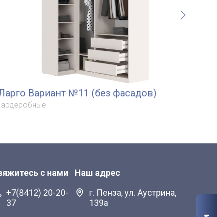
Ларго Вариант №11 (без фасадов)
Ла
Гардеробные
Гар
вяжитесь с нами
Наш адрес
+7(8412) 20-20-
г. Пенза, ул. Аустрина,
37
139а