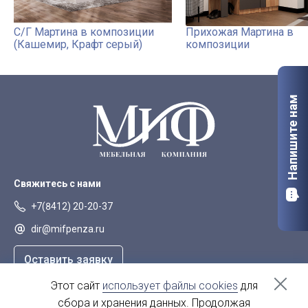
С/Г Мартина в композиции
Прихожая Мартина в
(Кашемир, Крафт серый)
композиции
Напишите нам
Свяжитесь с нами
+7(8412) 20-20-37
dir@mifpenza.ru
Оставить заявку
Этот сайт
использует файлы cookies
для
Наш адрес
сбора и хранения данных. Продолжая