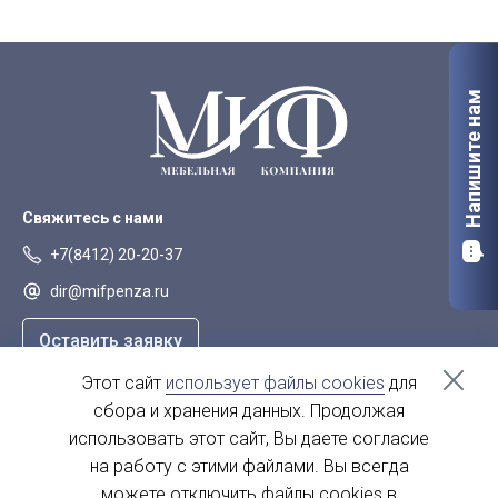
Напишите нам
Свяжитесь с нами
+7(8412) 20-20-37
dir@mifpenza.ru
Оставить заявку
Этот сайт
использует файлы cookies
для
Наш адрес
сбора и хранения данных. Продолжая
г. Пенза, ул. Аустрина, 139а
использовать этот сайт, Вы даете согласие
на работу с этими файлами. Вы всегда
пн-пт - с 9.00-18.00
сб, вс - выходной
можете отключить файлы cookies в