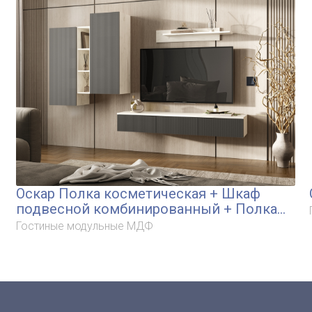
Оскар Полка косметическая + Шкаф
подвесной комбинированный + Полка
малая
Гостиные модульные МДФ