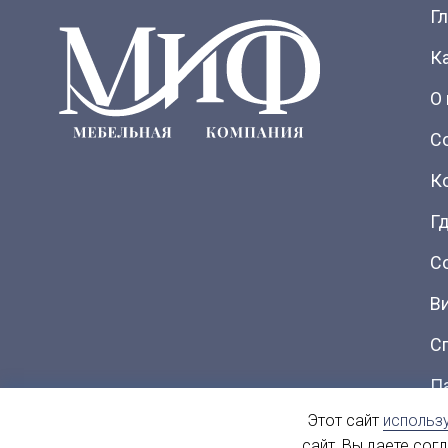
Г
К
О
С
К
Гд
С
В
С
П
Этот сайт
использ
Ка
сайт, Вы даете сог