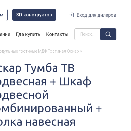
ом
3D конструктор
Вход для дилеров
ение
Где купить
Контакты
одульные гостиные МДФ Гостиная Оскар
скар Тумба ТВ
одвесная + Шкаф
одвесной
омбинированный +
олка навесная