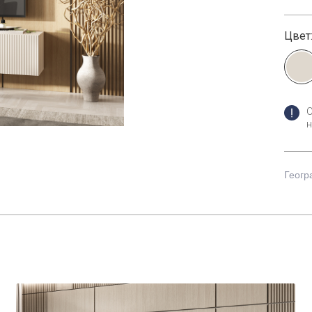
Цвет
н
Геогр