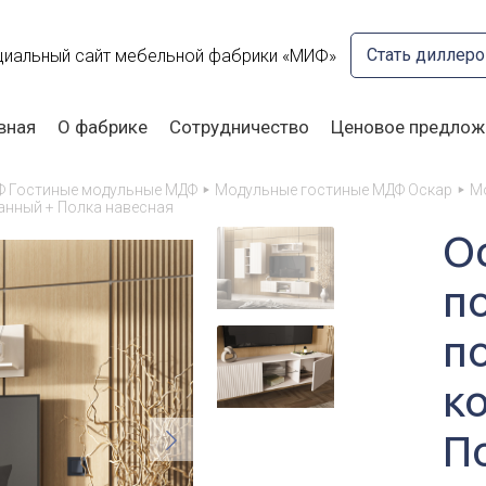
Стать диллер
иальный сайт мебельной фабрики «МИФ»
вная
О фабрике
Сотрудничество
Ценовое предлож
Ф Гостиные модульные МДФ
Модульные гостиные МДФ Оскар
М
анный + Полка навесная
О
п
п
к
П