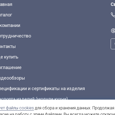
лавная
С
аталог
 компании
отрудничество
онтакты
е купить
оглашение
идеообзоры
пецификации и сертификаты на изделия
аспорта изделий (модули кухни)
ует файлы cookies
для сбора и хранения данных. Продолжая
талоги (Скачать PDF)
ласие на работу с этими файлами. Вы всегда можете отключ