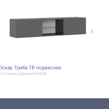
Оскар Тумба ТВ подвесная
Ос
Гостиные модульные МДФ
Гос