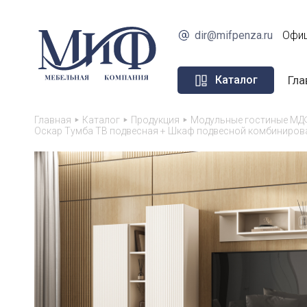
dir@mifpenza.ru
Офиц
Гла
Каталог
Главная
Каталог
Продукция
Модульные гостиные МД
Оскар Тумба ТВ подвесная + Шкаф подвесной комбиниров