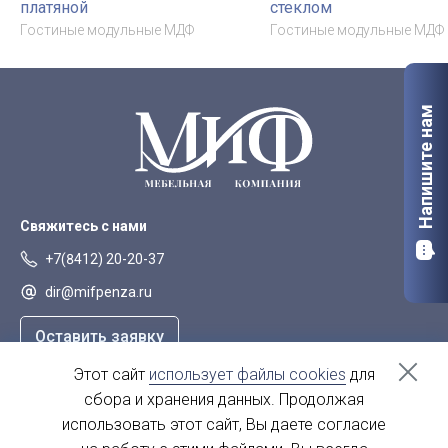
платяной
стеклом
Гостиные модульные МДФ
Гостиные модульные МДФ
Напишите нам
Свяжитесь с нами
+7(8412) 20-20-37
dir@mifpenza.ru
Оставить заявку
Этот сайт
использует файлы cookies
для
Наш адрес
сбора и хранения данных. Продолжая
г. Пенза, ул. Аустрина, 139а
использовать этот сайт, Вы даете согласие