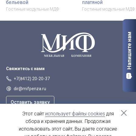
бельевой
платяной
Гостиные модульные МДФ
Гостиные модульные МДФ
Напишите нам
Свяжитесь с нами
+7(8412) 20-20-37
dir@mifpenza.ru
Оставить заявку
Этот сайт
использует файлы cookies
для
Наш адрес
сбора и хранения данных. Продолжая
г. Пенза, ул. Аустрина, 139а
использовать этот сайт, Вы даете согласие