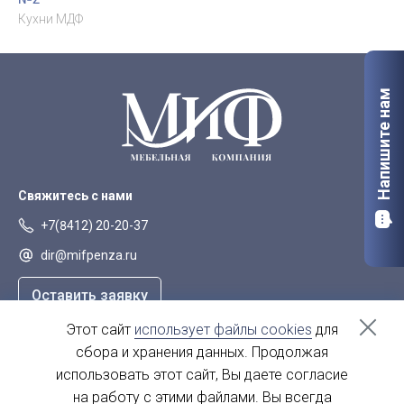
Кухни МДФ
Напишите нам
Свяжитесь с нами
+7(8412) 20-20-37
dir@mifpenza.ru
Оставить заявку
Этот сайт
использует файлы cookies
для
Наш адрес
сбора и хранения данных. Продолжая
г. Пенза, ул. Аустрина, 139а
использовать этот сайт, Вы даете согласие
на работу с этими файлами. Вы всегда
пн-пт - с 9.00-18.00