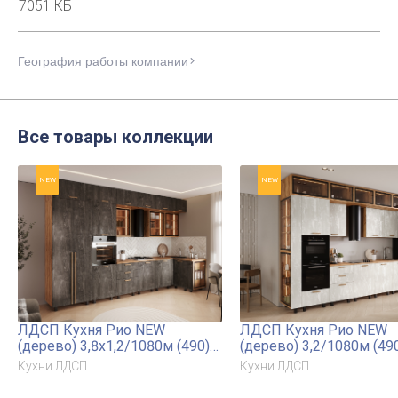
7051 КБ
География работы компании
Все товары коллекции
NEW
NEW
ЛДСП Кухня Рио NEW
ЛДСП Кухня Рио NEW
(дерево) 3,8х1,2/1080м (490)
(дерево) 3,2/1080м (49
Компоновка №7
Компоновка №7
Кухни ЛДСП
Кухни ЛДСП