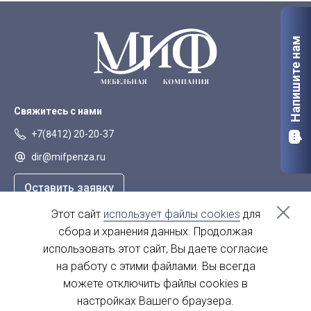
Напишите нам
Свяжитесь с нами
+7(8412) 20-20-37
dir@mifpenza.ru
Оставить заявку
Этот сайт
использует файлы cookies
для
Наш адрес
сбора и хранения данных. Продолжая
г. Пенза, ул. Аустрина, 139а
использовать этот сайт, Вы даете согласие
на работу с этими файлами. Вы всегда
пн-пт - с 9.00-18.00
сб, вс - выходной
можете отключить файлы cookies в
настройках Вашего браузера.