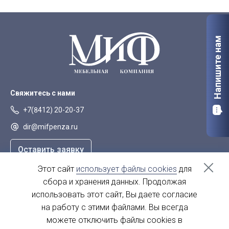
Напишите нам
Свяжитесь с нами
+7(8412) 20-20-37
dir@mifpenza.ru
Оставить заявку
Этот сайт
использует файлы cookies
для
Наш адрес
сбора и хранения данных. Продолжая
г. Пенза, ул. Аустрина, 139а
использовать этот сайт, Вы даете согласие
на работу с этими файлами. Вы всегда
пн-пт - с 9.00-18.00
сб, вс - выходной
можете отключить файлы cookies в