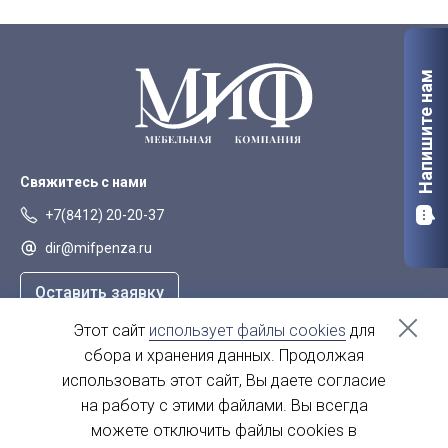
Напишите нам
Свяжитесь с нами
+7(8412) 20-20-37
dir@mifpenza.ru
Оставить заявку
Этот сайт
использует файлы cookies
для
Наш адрес
сбора и хранения данных. Продолжая
г. Пенза, ул. Аустрина, 139а
использовать этот сайт, Вы даете согласие
на работу с этими файлами. Вы всегда
пн-пт - с 9.00-18.00
сб, вс - выходной
можете отключить файлы cookies в