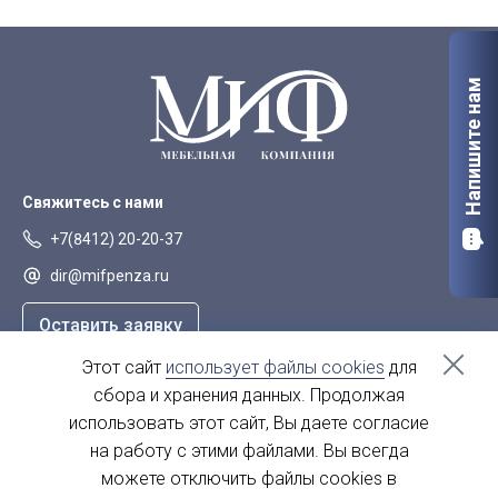
Напишите нам
Свяжитесь с нами
+7(8412) 20-20-37
dir@mifpenza.ru
Оставить заявку
Этот сайт
использует файлы cookies
для
Наш адрес
сбора и хранения данных. Продолжая
г. Пенза, ул. Аустрина, 139а
использовать этот сайт, Вы даете согласие
на работу с этими файлами. Вы всегда
пн-пт - с 9.00-18.00
сб, вс - выходной
можете отключить файлы cookies в