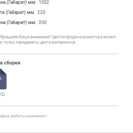
на (Габарит) мм:
1502
а (Габарит) мм:
220
на (Габарит) мм:
350
Обращаем Ваше внимание! Цветопередача монитора может
е точно передавать цвета материалов
а сборки
КБ
афия работы компании