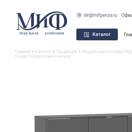
dir@mifpenza.ru
Офиц
Гла
Каталог
Главная
Каталог
Продукция
Модульные гостиные МД
Оскар Полка косметическая