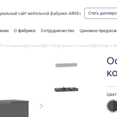
Стать диллер
иальный сайт мебельной фабрики «МИФ»
вная
О фабрике
Сотрудничество
Ценовое предлож
Ф Гостиные модульные МДФ
Модульные гостиные МДФ Оскар
М
О
к
Цвет