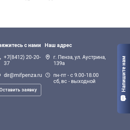
на
Гос
вяжитесь с нами
Наш адрес
+7(8412) 20-20-
г. Пенза, ул. Аустрина,
Напишите нам
37
139а
dir@mifpenza.ru
пн-пт - с 9.00-18.00
сб, вс - выходной
Оставить заявку