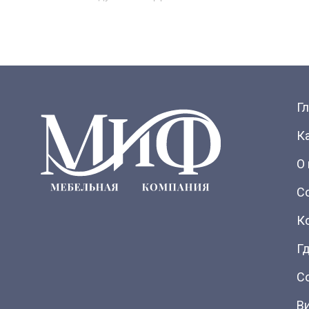
Г
К
О
С
К
Гд
С
В