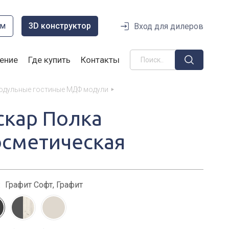
ом
3D конструктор
Вход для дилеров
ение
Где купить
Контакты
одульные гостиные МДФ модули
скар Полка
осметическая
:
Графит Софт, Графит