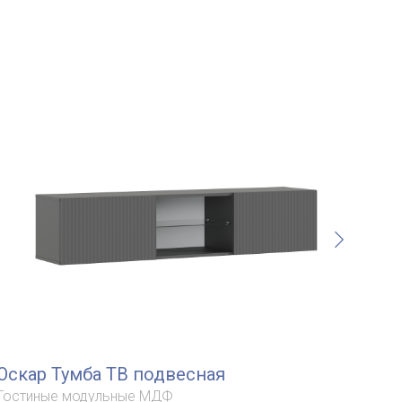
Оскар Тумба ТВ подвесная
Ос
по
Гостиные модульные МДФ