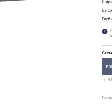
Шири
Высот
Глуби
н
Схем
714 
Геогр