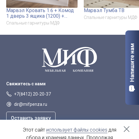
Марвэл Кровать 1.6 + Комод
Марвэл Тумба ТВ
1 дверь 3 ящика (1200) +
Спальные гарнитуры МДФ
Тумбы прикроватные + Шкаф
Спальные гарнитуры МДФ
3-х ств (опора дерево)
Напишите нам
Свяжитесь с нами
+7(8412) 20-20-37
dir@mifpenza.ru
Оставить заявку
Этот сайт
использует файлы cookies
для
Наш адрес
сбора и хранения данных. Продолжая