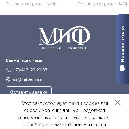
Гостиные модульные МДФ
Гостиные модульные МДФ
Напишите нам
Свяжитесь с нами
+7(8412) 20-20-37
dir@mifpenza.ru
Оставить заявку
Этот сайт
использует файлы cookies
для
Наш адрес
сбора и хранения данных. Продолжая
г. Пенза, ул. Аустрина, 139а
использовать этот сайт, Вы даете согласие
на работу с этими файлами. Вы всегда
пн-пт - с 9.00-18.00