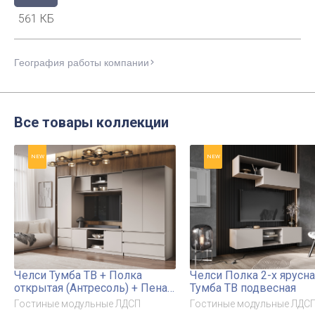
561 КБ
География работы компании
Все товары коллекции
NEW
NEW
Челси Тумба ТВ + Полка
Челси Полка 2-х ярусна
открытая (Антресоль) + Пенал
Тумба ТВ подвесная
+ Шкаф 2-х ств
Гостиные модульные ЛДСП
Гостиные модульные ЛДС
комбинированный