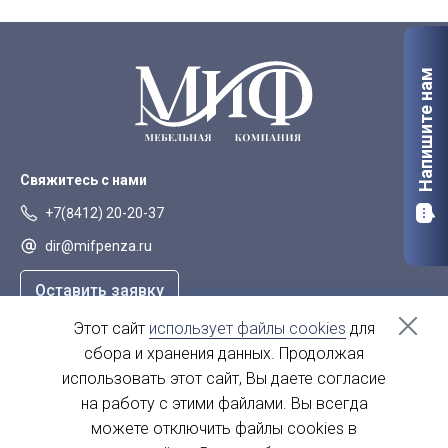
Напишите нам
Свяжитесь с нами
+7(8412) 20-20-37
dir@mifpenza.ru
Оставить заявку
Этот сайт
использует файлы cookies
для
Наш адрес
сбора и хранения данных. Продолжая
г. Пенза, ул. Аустрина, 139а
использовать этот сайт, Вы даете согласие
на работу с этими файлами. Вы всегда
пн-пт - с 9.00-18.00
сб, вс - выходной
можете отключить файлы cookies в