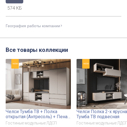
574 КБ
География работы компании
Все товары коллекции
NEW
NEW
Челси Тумба ТВ + Полка
Челси Полка 2-х ярусна
открытая (Антресоль) + Пенал
Тумба ТВ подвесная
+ Шкаф 2-х ств
Гостиные модульные ЛДСП
Гостиные модульные ЛДС
комбинированный