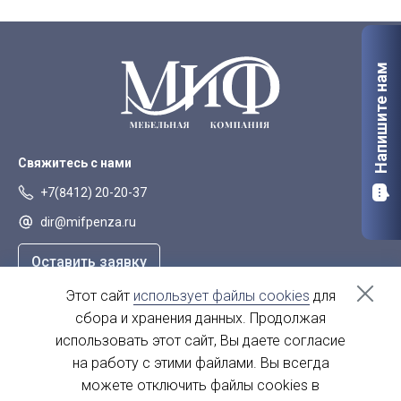
Напишите нам
Свяжитесь с нами
+7(8412) 20-20-37
dir@mifpenza.ru
Оставить заявку
Этот сайт
использует файлы cookies
для
Наш адрес
сбора и хранения данных. Продолжая
г. Пенза, ул. Аустрина, 139а
использовать этот сайт, Вы даете согласие
на работу с этими файлами. Вы всегда
пн-пт - с 9.00-18.00
сб, вс - выходной
можете отключить файлы cookies в