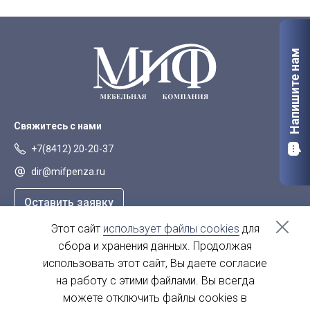
Напишите нам
Свяжитесь с нами
+7(8412) 20-20-37
dir@mifpenza.ru
Оставить заявку
Этот сайт
использует файлы cookies
для
Наш адрес
сбора и хранения данных. Продолжая
г. Пенза, ул. Аустрина, 139а
использовать этот сайт, Вы даете согласие
на работу с этими файлами. Вы всегда
пн-пт - с 9.00-18.00
сб, вс - выходной
можете отключить файлы cookies в