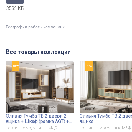
3532 КБ
География работы компании
Все товары коллекции
NEW
NEW
Оливия Тумба ТВ 2 двери 2
Оливия Тумба ТВ 2 две
ящика + Шкаф (рамка AGT) +
ящика
Комод (рамка AGT) + Шкаф
Гостиные модульные МДФ
Гостиные модульные МДФ
навесной (рамка AGT)