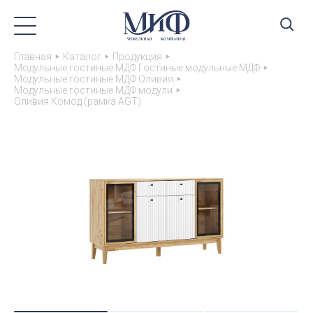
Главная
Каталог
Продукция
Модульные гостиные МДФ Гостиные модульные МДФ
Модульные гостиные МДФ Оливия
Модульные гостиные МДФ модули
Оливия Комод (рамка AGT)