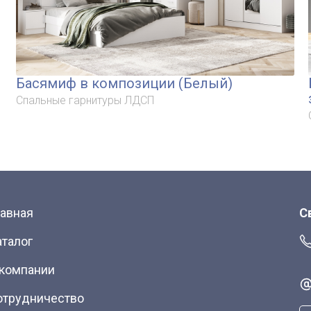
Басямиф в композиции (Белый)
Спальные гарнитуры ЛДСП
лавная
С
аталог
 компании
отрудничество