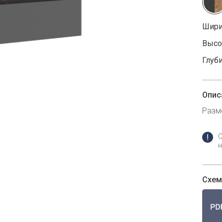
Шири
Высот
Глуби
Опис
Разм
н
Схем