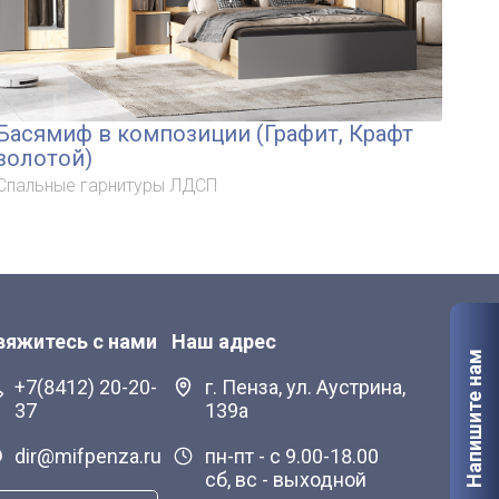
Басямиф в композиции (Графит, Крафт
Ба
золотой)
Спа
Спальные гарнитуры ЛДСП
вяжитесь с нами
Наш адрес
Напишите нам
+7(8412) 20-20-
г. Пенза, ул. Аустрина,
37
139а
dir@mifpenza.ru
пн-пт - с 9.00-18.00
сб, вс - выходной