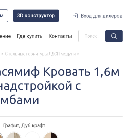
ом
3D конструктор
Вход для дилеров
ение
Где купить
Контакты
Спальные гарнитуры ЛДСП модули
асямиф Кровать 1,6м
 надстройкой с
умбами
:
Графит, Дуб крафт