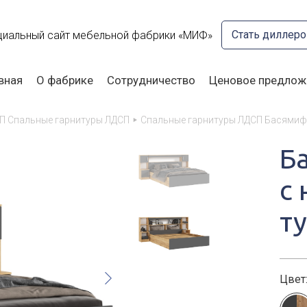
Стать диллер
иальный сайт мебельной фабрики «МИФ»
вная
О фабрике
Сотрудничество
Ценовое предлож
П Спальные гарнитуры ЛДСП
Спальные гарнитуры ЛДСП Басямиф
Б
с
т
Цвет