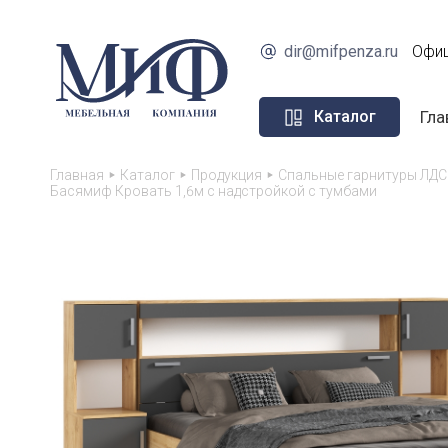
dir@mifpenza.ru
Офиц
Гла
Каталог
Главная
Каталог
Продукция
Спальные гарнитуры ЛДС
Басямиф Кровать 1,6м с надстройкой с тумбами