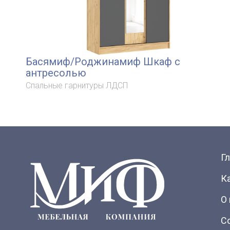
Басямиф/Роджинамиф Шкаф с
антресолью
Спальные гарнитуры ЛДСП
Г
К
О
С