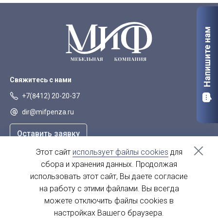
Напишите нам
Свяжитесь с нами
+7(8412) 20-20-37
dir@mifpenza.ru
Оставить заявку
Этот сайт
использует файлы cookies
для
Наш адрес
сбора и хранения данных. Продолжая
г. Пенза, ул. Аустрина, 139а
использовать этот сайт, Вы даете согласие
на работу с этими файлами. Вы всегда
пн-пт - с 9.00-18.00
сб, вс - выходной
можете отключить файлы cookies в
настройках Вашего браузера.