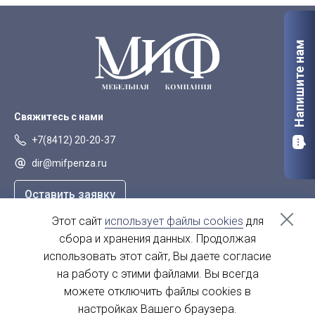
Напишите нам
Свяжитесь с нами
+7(8412) 20-20-37
dir@mifpenza.ru
Оставить заявку
Этот сайт
использует файлы cookies
для
Наш адрес
сбора и хранения данных. Продолжая
г. Пенза, ул. Аустрина, 139а
использовать этот сайт, Вы даете согласие
на работу с этими файлами. Вы всегда
пн-пт - с 9.00-18.00
сб, вс - выходной
можете отключить файлы cookies в
настройках Вашего браузера.