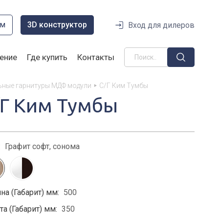
ом
3D конструктор
Вход для дилеров
ение
Где купить
Контакты
ьные гарнитуры МДФ модули
С/Г Ким Тумбы
/Г Ким Тумбы
:
Графит софт, сонома
на (Габарит) мм:
500
а (Габарит) мм:
350