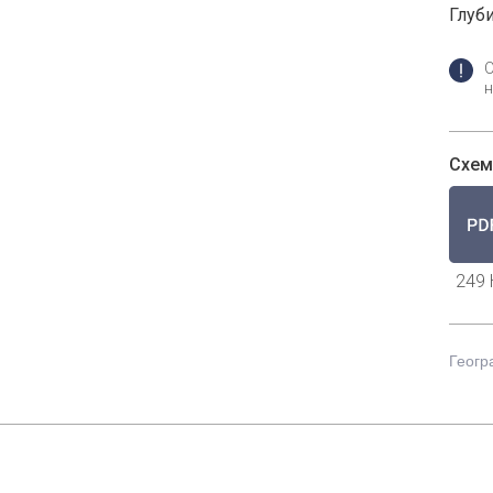
Глуби
н
Схем
249 
Геогр