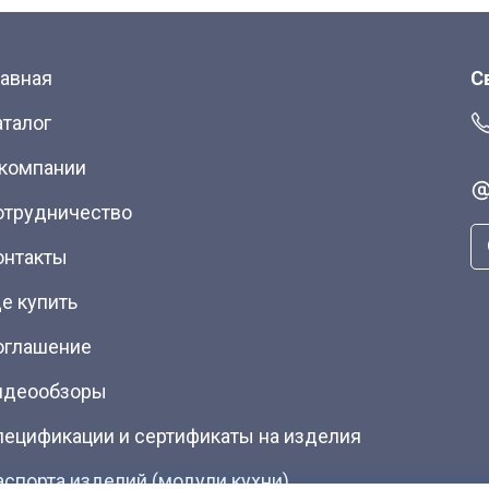
лавная
С
аталог
 компании
отрудничество
онтакты
е купить
оглашение
идеообзоры
пецификации и сертификаты на изделия
аспорта изделий (модули кухни)