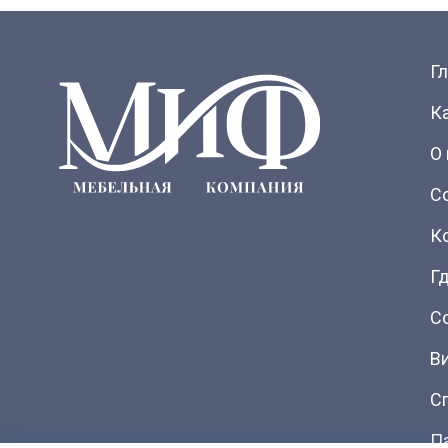
Г
К
О
С
К
Гд
С
В
С
П