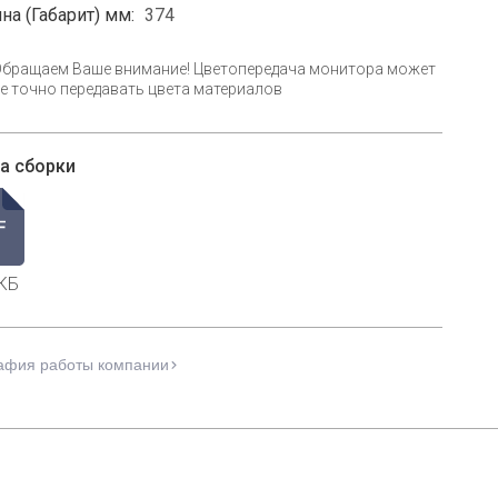
на (Габарит) мм:
374
Обращаем Ваше внимание! Цветопередача монитора может
е точно передавать цвета материалов
а сборки
КБ
афия работы компании