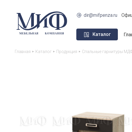
dir@mifpenza.ru
Офиц
Гла
Каталог
Главная
Каталог
Продукция
Спальные гарнитуры МДФ