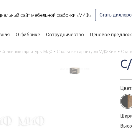
Стать диллер
иальный сайт мебельной фабрики «МИФ»
вная
О фабрике
Сотрудничество
Ценовое предлож
 Спальные гарнитуры МДФ
Спальные гарнитуры МДФ Ким
Спал
С
Цвет
Шири
Высот