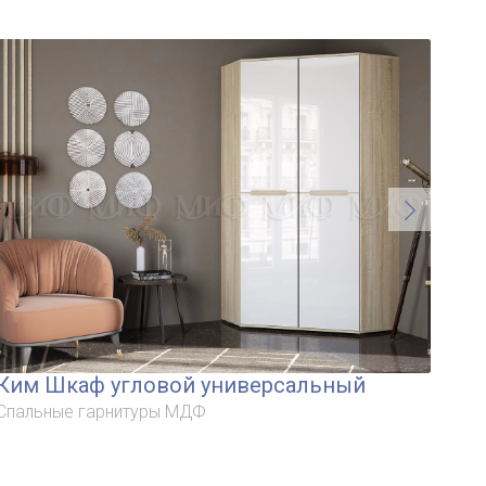
Ким Шкаф угловой универсальный
С/Г
Спальные гарнитуры МДФ
Спа