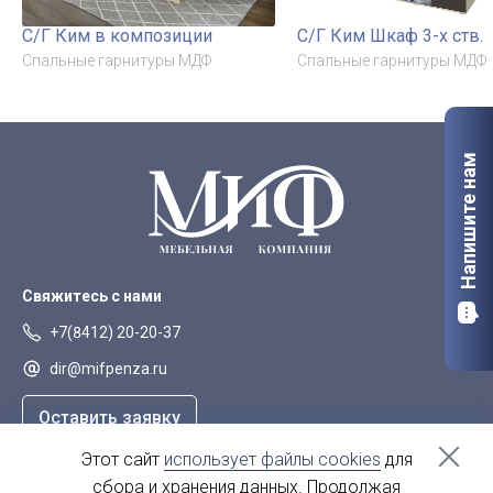
С/Г Ким в композиции
С/Г Ким Шкаф 3-х ств.
Спальные гарнитуры МДФ
Спальные гарнитуры МДФ
Напишите нам
Свяжитесь с нами
+7(8412) 20-20-37
dir@mifpenza.ru
Оставить заявку
Этот сайт
использует файлы cookies
для
Наш адрес
сбора и хранения данных. Продолжая