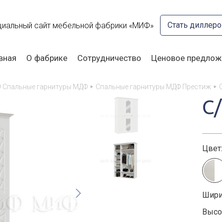
Стать диллер
иальный сайт мебельной фабрики «МИФ»
вная
О фабрике
Сотрудничество
Ценовое предлож
 Спальные гарнитуры МДФ
Спальные гарнитуры МДФ Престиж
С
Цвет
Шири
Высот