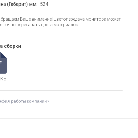
на (Габарит) мм:
524
Обращаем Ваше внимание! Цветопередача монитора может
е точно передавать цвета материалов
а сборки
 КБ
афия работы компании