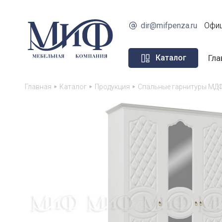
dir@mifpenza.ru
Офиц
Гла
Каталог
Главная
Каталог
Продукция
Спальные гарнитуры МДФ