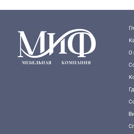
Г
К
О
С
К
Гд
С
В
С