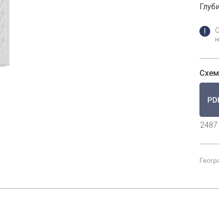
Глуби
н
Схем
2487
Геогр