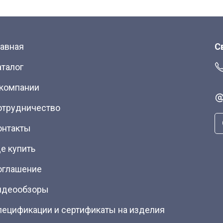
лавная
С
аталог
 компании
отрудничество
онтакты
е купить
оглашение
идеообзоры
пецификации и сертификаты на изделия