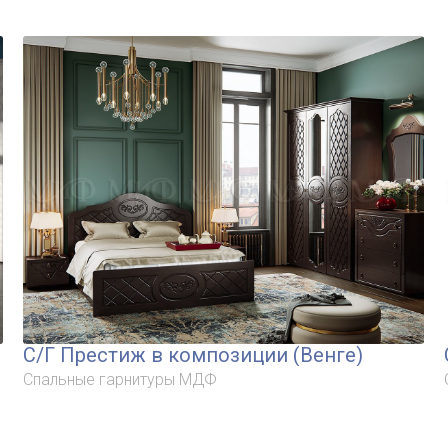
С/Г Престиж в композиции (Венге)
Спальные гарнитуры МДФ