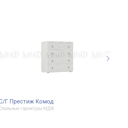
С/Г Престиж Комод
С/
Спальные гарнитуры МДФ
Спа