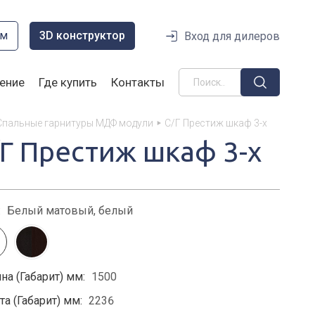
ом
3D конструктор
Вход для дилеров
ение
Где купить
Контакты
Спальные гарнитуры МДФ модули
С/Г Престиж шкаф 3-х
/Г Престиж шкаф 3-х
:
Белый матовый, белый
на (Габарит) мм:
1500
а (Габарит) мм:
2236