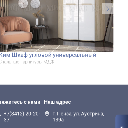
Ким Шкаф угловой универсальный
С/Г
Спальные гарнитуры МДФ
Спа
вяжитесь с нами
Наш адрес
+7(8412) 20-20-
г. Пенза, ул. Аустрина,
37
139а