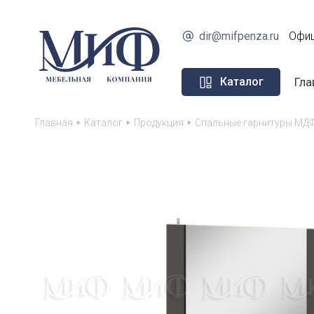
dir@mifpenza.ru
Офиц
Гла
Каталог
Главная
Каталог
Продукция
Спальные гарнитуры МДФ