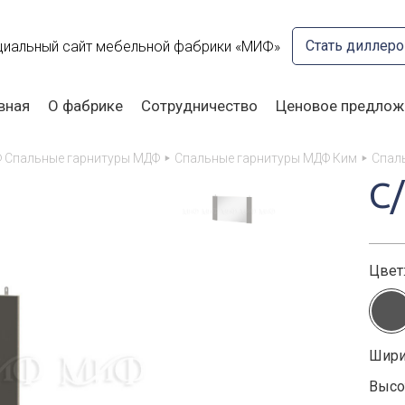
Стать диллер
иальный сайт мебельной фабрики «МИФ»
вная
О фабрике
Сотрудничество
Ценовое предлож
 Спальные гарнитуры МДФ
Спальные гарнитуры МДФ Ким
Спал
С
Цвет
Шири
Высот