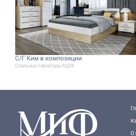
С/Г Ким в композиции
Спальные гарнитуры МДФ
Г
К
О