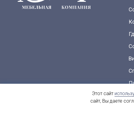
С
К
Гд
С
В
С
П
Этот сайт
использ
Ка
сайт, Вы даете сог
© 2004 - 2026. МиФ Корпусная мебель Все права защищен