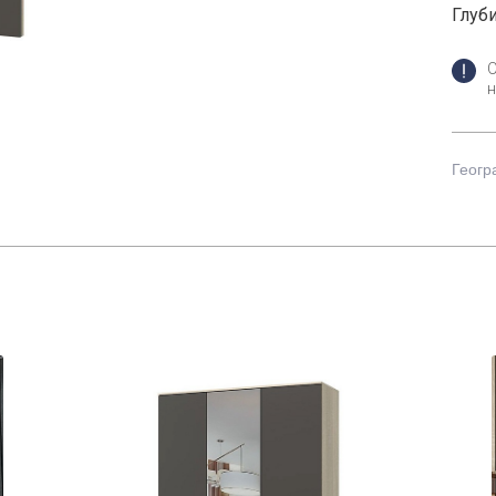
Глуби
н
Геогр