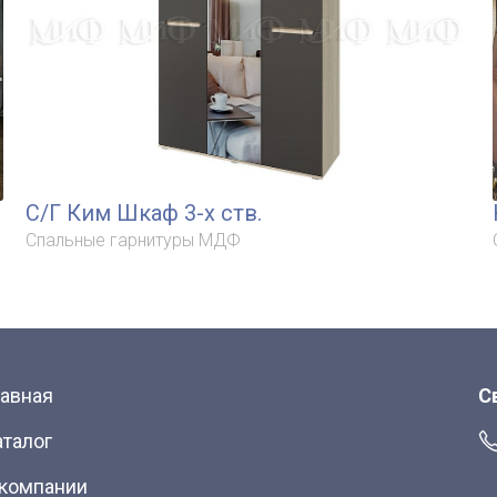
С/Г Ким Шкаф 3-х ств.
Спальные гарнитуры МДФ
лавная
С
аталог
 компании