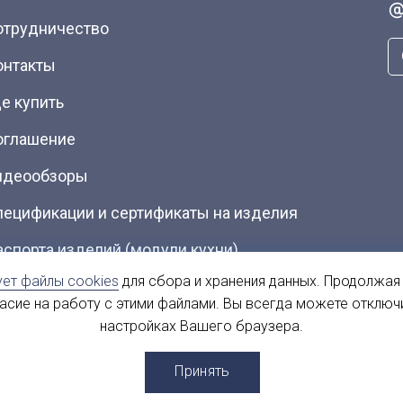
отрудничество
онтакты
е купить
оглашение
идеообзоры
пецификации и сертификаты на изделия
аспорта изделий (модули кухни)
ует файлы cookies
для сбора и хранения данных. Продолжая
талоги (Скачать PDF)
ласие на работу с этими файлами. Вы всегда можете отключ
настройках Вашего браузера.
ы
Принять