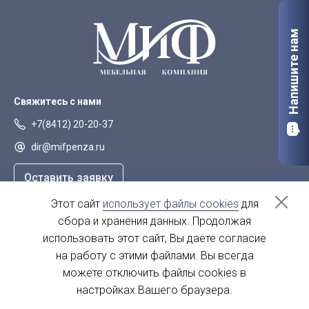
Напишите нам
Свяжитесь с нами
+7(8412) 20-20-37
dir@mifpenza.ru
Оставить заявку
Этот сайт
использует файлы cookies
для
Наш адрес
сбора и хранения данных. Продолжая
г. Пенза, ул. Аустрина, 139а
использовать этот сайт, Вы даете согласие
на работу с этими файлами. Вы всегда
пн-пт - с 9.00-18.00
сб, вс - выходной
можете отключить файлы cookies в
настройках Вашего браузера.
© 2004 - 2026. МиФ Корпусная мебель Все права защищены