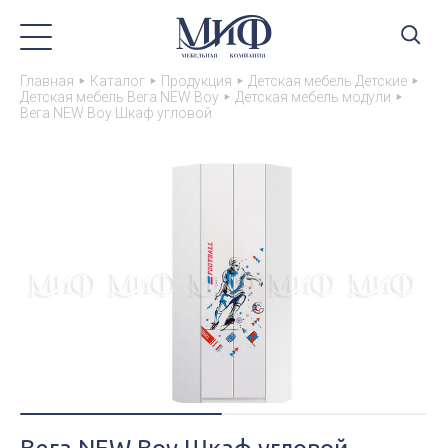
Главная
Каталог
Продукция
Детская мебель Детские
Детская мебель Вега NEW Boy
Детская мебель модули
Вега NEW Boy Шкаф угловой