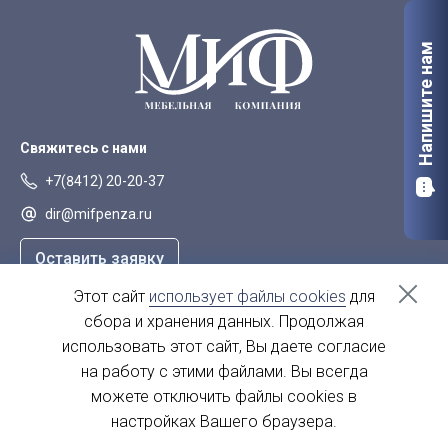
Напишите нам
Свяжитесь с нами
+7(8412) 20-20-37
dir@mifpenza.ru
Оставить заявку
Этот сайт
использует файлы cookies
для
Наш адрес
сбора и хранения данных. Продолжая
г. Пенза, ул. Аустрина, 139а
использовать этот сайт, Вы даете согласие
на работу с этими файлами. Вы всегда
пн-пт - с 9.00-18.00
сб, вс - выходной
можете отключить файлы cookies в
настройках Вашего браузера.
© 2004 - 2026. МиФ Корпусная мебель Все права защищены