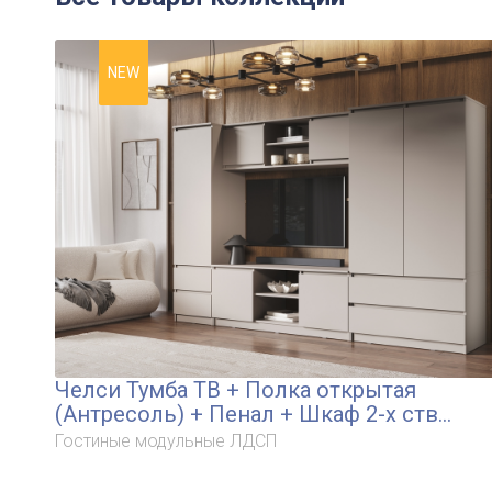
NEW
Челси Тумба ТВ + Полка открытая
(Антресоль) + Пенал + Шкаф 2-х ств
комбинированный
Гостиные модульные ЛДСП