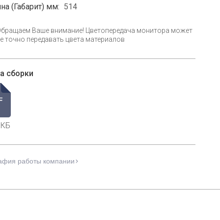
на (Габарит) мм:
514
Обращаем Ваше внимание! Цветопередача монитора может
е точно передавать цвета материалов
а сборки
 КБ
афия работы компании