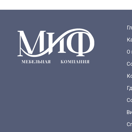
Г
К
О
С
К
Гд
С
В
С