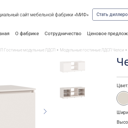
Стать диллер
иальный сайт мебельной фабрики «МИФ»
вная
О фабрике
Сотрудничество
Ценовое предлож
СП Гостиные модульные ЛДСП
Модульные гостиные ЛДСП Челси
Ч
Цвет
Шири
Высот