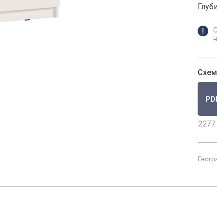
Глуби
н
Схем
2277
Геогр