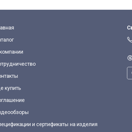
лавная
С
аталог
 компании
отрудничество
онтакты
е купить
оглашение
идеообзоры
пецификации и сертификаты на изделия