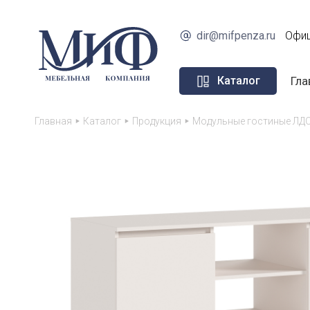
dir@mifpenza.ru
Офиц
Гла
Каталог
Главная
Каталог
Продукция
Модульные гостиные ЛД