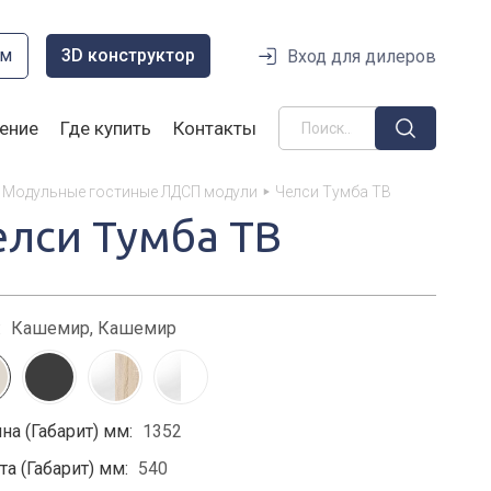
ом
3D конструктор
Вход для дилеров
ение
Где купить
Контакты
Модульные гостиные ЛДСП модули
Челси Тумба ТВ
елси Тумба ТВ
:
Кашемир, Кашемир
на (Габарит) мм:
1352
а (Габарит) мм:
540