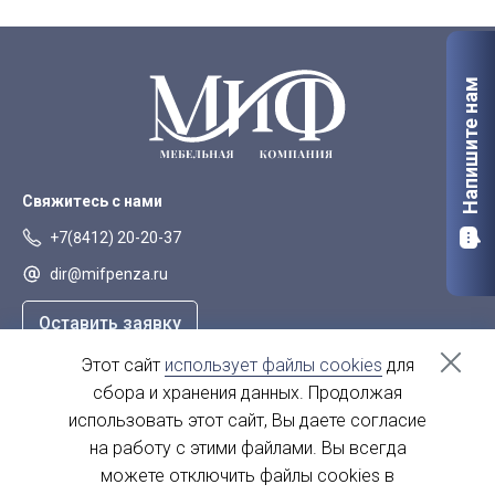
Напишите нам
Свяжитесь с нами
+7(8412) 20-20-37
dir@mifpenza.ru
Оставить заявку
Этот сайт
использует файлы cookies
для
Наш адрес
сбора и хранения данных. Продолжая
г. Пенза, ул. Аустрина, 139а
использовать этот сайт, Вы даете согласие
на работу с этими файлами. Вы всегда
пн-пт - с 9.00-18.00
сб, вс - выходной
можете отключить файлы cookies в