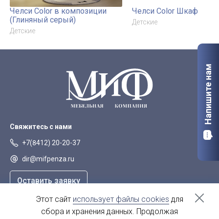
Челси Color в композиции
Челси Color Шкаф
(Глиняный серый)
Детские
Детские
Напишите нам
Свяжитесь с нами
+7(8412) 20-20-37
dir@mifpenza.ru
Оставить заявку
Этот сайт
использует файлы cookies
для
Наш адрес
сбора и хранения данных. Продолжая