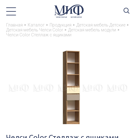
Главная
Каталог
Продукция
Детская мебель Детские
Детская мебель Челси Color
Детская мебель модули
Челси Color Стеллаж с ящиками
Челси Color Стеллаж с ящиками