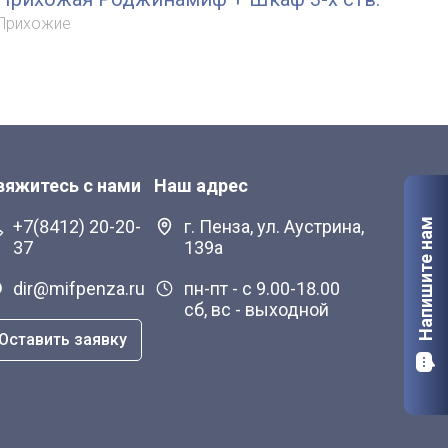
Шк
Прихожие
При
вяжитесь с нами
Наш адрес
Напишите нам
+7(8412) 20-20-
г. Пенза, ул. Аустрина,
37
139а
dir@mifpenza.ru
пн-пт - с 9.00-18.00
сб, вс - выходной
Оставить заявку