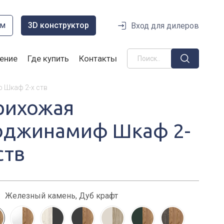
ом
3D конструктор
Вход для дилеров
ение
Где купить
Контакты
 Шкаф 2-х ств
рихожая
оджинамиф Шкаф 2-
ств
:
Железный камень, Дуб крафт