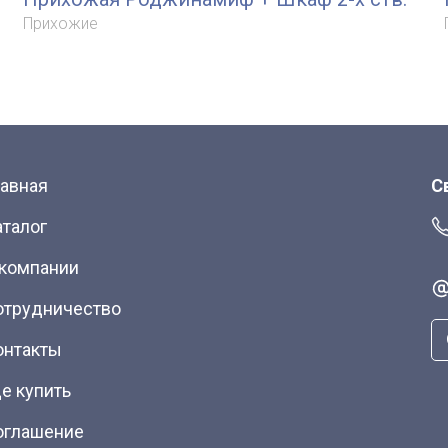
Прихожие
лавная
С
аталог
 компании
отрудничество
онтакты
е купить
оглашение