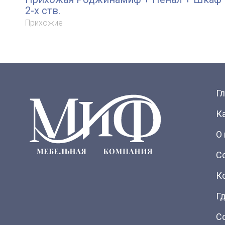
2-х ств.
Прихожие
Г
К
О
С
К
Гд
С