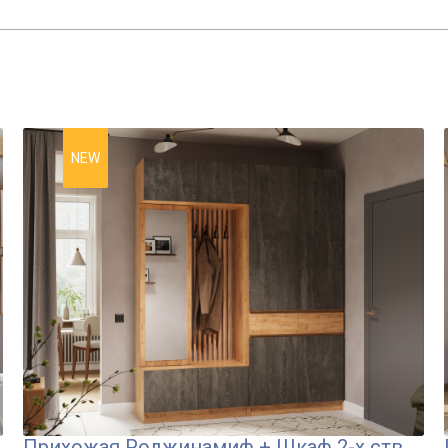
NEW
Прихожая Роджинамиф + Шкаф 2-х ств.