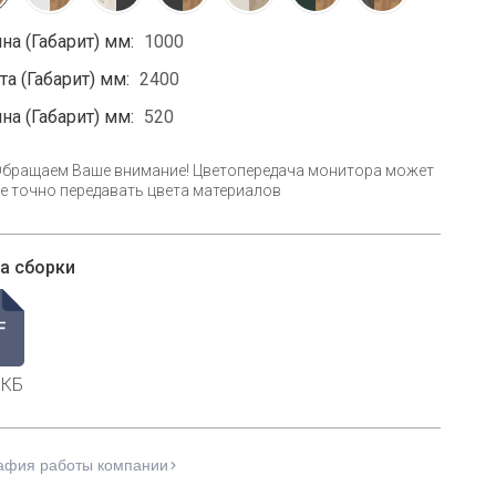
на (Габарит) мм:
1000
а (Габарит) мм:
2400
на (Габарит) мм:
520
Обращаем Ваше внимание! Цветопередача монитора может
е точно передавать цвета материалов
а сборки
 КБ
афия работы компании