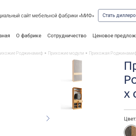
Стать диллер
иальный сайт мебельной фабрики «МИФ»
вная
О фабрике
Сотрудничество
Ценовое предлож
ихожие Роджинамиф
Прихожие модули
Прихожая Роджинамиф
П
Р
х 
Цвет