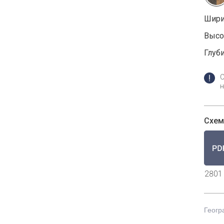
Шири
Высот
Глуби
н
Схем
2801
Геогр