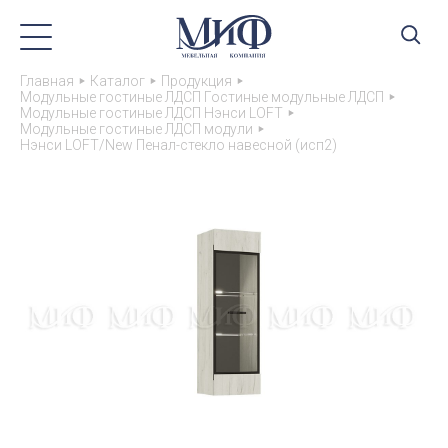
Главная
Каталог
Продукция
Модульные гостиные ЛДСП Гостиные модульные ЛДСП
Модульные гостиные ЛДСП Нэнси LOFT
Модульные гостиные ЛДСП модули
Нэнси LOFT/New Пенал-стекло навесной (исп2)