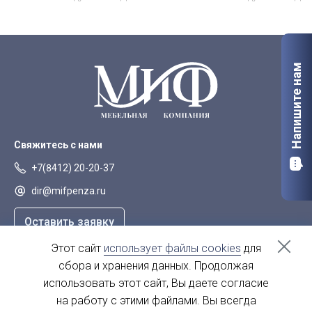
Напишите нам
Свяжитесь с нами
+7(8412) 20-20-37
dir@mifpenza.ru
Оставить заявку
Этот сайт
использует файлы cookies
для
Наш адрес
сбора и хранения данных. Продолжая
г. Пенза, ул. Аустрина, 139а
использовать этот сайт, Вы даете согласие
на работу с этими файлами. Вы всегда
пн-пт - с 9.00-18.00