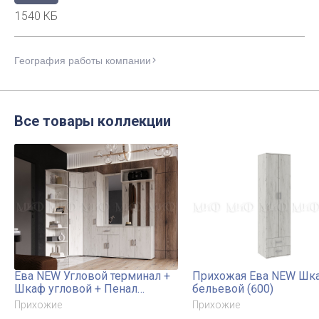
1540 КБ
География работы компании
Все товары коллекции
Ева NEW Угловой терминал +
Прихожая Ева NEW Шк
Шкаф угловой + Пенал
бельевой (600)
бельевой (400) + Тумба с
Прихожие
Прихожие
зеркалом (600) + Тумба с