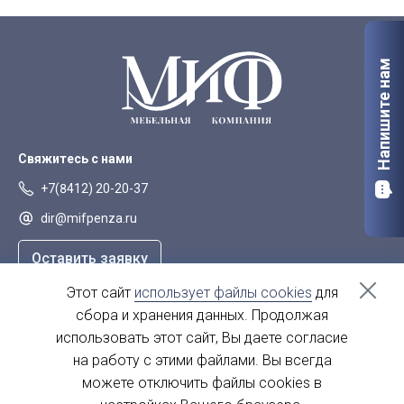
вешалкой (800)
Напишите нам
Свяжитесь с нами
+7(8412) 20-20-37
dir@mifpenza.ru
Оставить заявку
Этот сайт
использует файлы cookies
для
Наш адрес
сбора и хранения данных. Продолжая
г. Пенза, ул. Аустрина, 139а
использовать этот сайт, Вы даете согласие
на работу с этими файлами. Вы всегда
пн-пт - с 9.00-18.00
сб, вс - выходной
можете отключить файлы cookies в