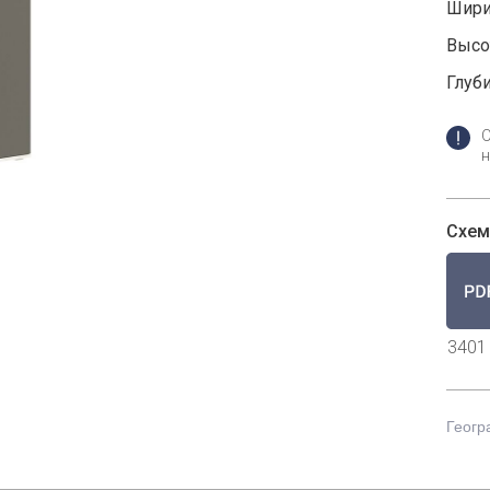
Шири
Высот
Глуби
н
Схем
3401
Геогр