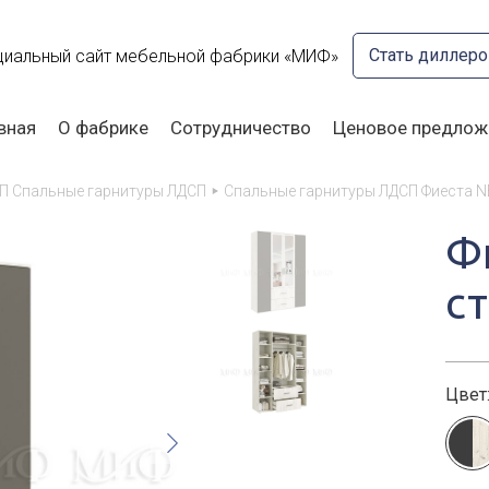
Стать диллер
иальный сайт мебельной фабрики «МИФ»
вная
О фабрике
Сотрудничество
Ценовое предлож
П Спальные гарнитуры ЛДСП
Спальные гарнитуры ЛДСП Фиеста 
Ф
ст
Цвет