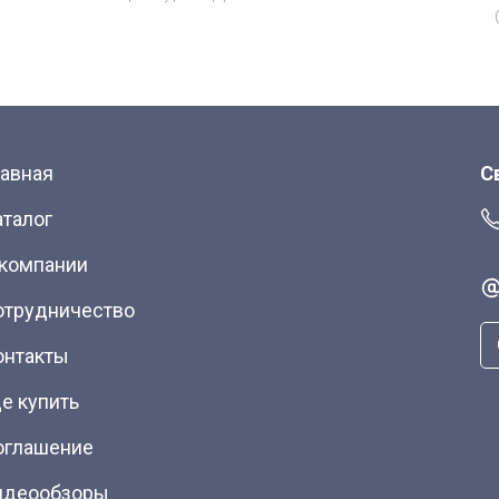
лавная
С
аталог
 компании
отрудничество
онтакты
е купить
оглашение
идеообзоры