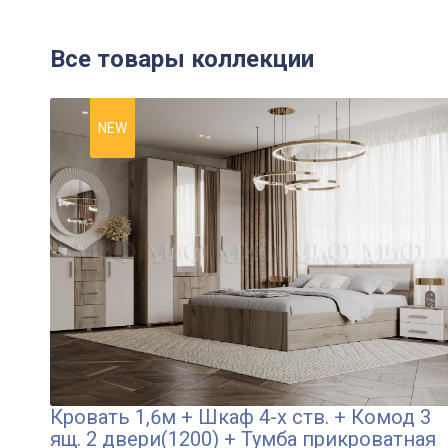
Все товары коллекции
NEW
Кровать 1,6м + Шкаф 4-х ств. + Комод 3
ящ. 2 двери(1200) + Тумба прикроватная