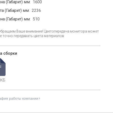
на (Габарит) мм:
1600
а (Габарит) мм:
2236
на (Габарит) мм:
510
Обращаем Ваше внимание! Цветопередача монитора может
е точно передавать цвета материалов
а сборки
 КБ
афия работы компании