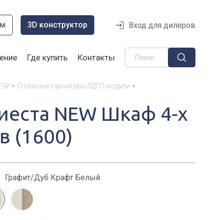
ом
3D конструктор
Вход для дилеров
ение
Где купить
Контакты
NEW
Спальные гарнитуры ЛДСП модули
иеста NEW Шкаф 4-х
в (1600)
:
Графит/Дуб Крафт Белый