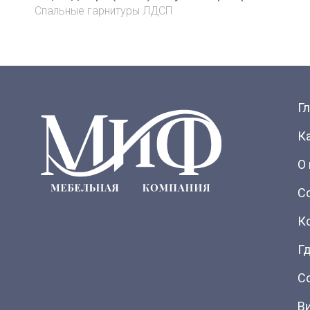
Спальные гарнитуры ЛДСП
Г
К
О
С
К
Гд
С
В