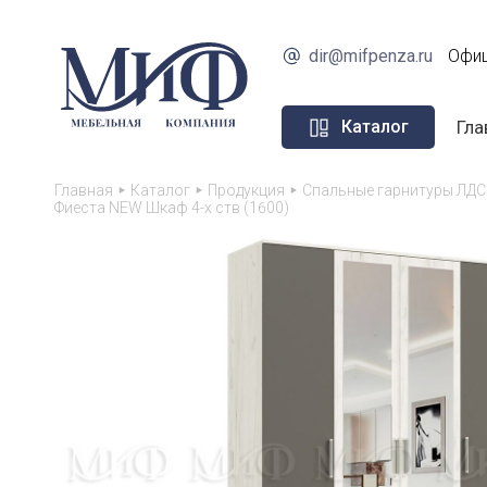
dir@mifpenza.ru
Офиц
Гла
Каталог
Главная
Каталог
Продукция
Спальные гарнитуры ЛДС
Фиеста NEW Шкаф 4-х ств (1600)