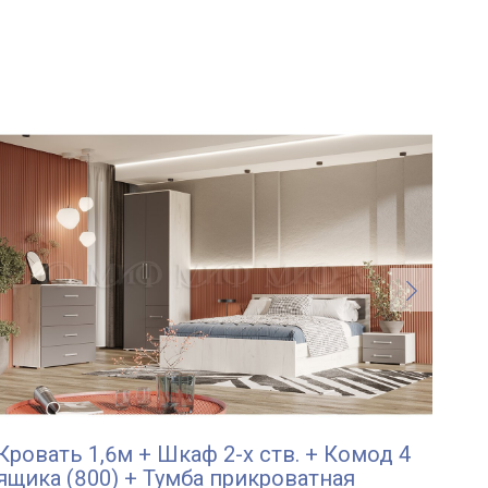
Кровать 1,6м + Шкаф 2-х ств. + Комод 4
Фи
ящика (800) + Тумба прикроватная
Спа