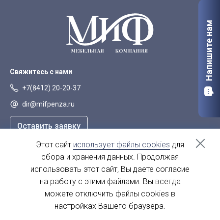
Напишите нам
Свяжитесь с нами
+7(8412) 20-20-37
dir@mifpenza.ru
Оставить заявку
Этот сайт
использует файлы cookies
для
Наш адрес
сбора и хранения данных. Продолжая
г. Пенза, ул. Аустрина, 139а
использовать этот сайт, Вы даете согласие
на работу с этими файлами. Вы всегда
пн-пт - с 9.00-18.00
сб, вс - выходной
можете отключить файлы cookies в
настройках Вашего браузера.
© 2004 - 2026. МиФ Корпусная мебель Все права защищены