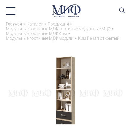
Главная
Каталог
Продукция
Модульные гостиные МДФ Гостиные модульные МДФ
Модульные гостиные МДФ Ким
Модульные гостиные МДФ модули
Ким Пенал открытый